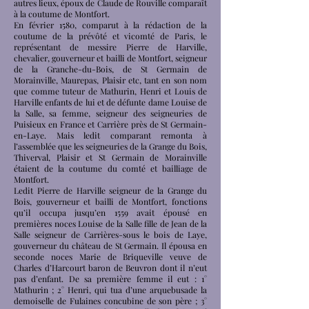
autres lieux, époux de Claude de Rouville comparaît
à la coutume de Montfort.
En février 1580, comparut à la rédaction de la
coutume de la prévôté et vicomté de Paris, le
représentant de messire Pierre de Harville,
chevalier, gouverneur et bailli de Montfort, seigneur
de la Granche-du-Bois, de St Germain de
Morainville, Maurepas, Plaisir etc, tant en son nom
que comme tuteur de Mathurin, Henri et Louis de
Harville enfants de lui et de défunte dame Louise de
la Salle, sa femme, seigneur des seigneuries de
Puisieux en France et Carrière près de St Germain-
en-Laye. Mais ledit comparant remonta à
l’assemblée que les seigneuries de la Grange du Bois,
Thiverval, Plaisir et St Germain de Morainville
étaient de la coutume du comté et bailliage de
Montfort.
Ledit Pierre de Harville seigneur de la Grange du
Bois, gouverneur et bailli de Montfort, fonctions
qu’il occupa jusqu’en 1559 avait épousé en
premières noces Louise de la Salle fille de Jean de la
Salle seigneur de Carrières-sous le bois de Laye,
gouverneur du château de St Germain. Il épousa en
seconde noces Marie de Briqueville veuve de
Charles d’Harcourt baron de Beuvron dont il n’eut
pas d’enfant. De sa première femme il eut : 1°
Mathurin ; 2° Henri, qui tua d’une arquebusade la
demoiselle de Fulaines concubine de son père ; 3°