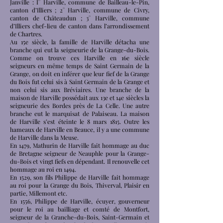
Janville : I° Harville, commune de Bailleau-le-Pin,
canton d’Illiers ; 2° Harville, commune de Civry,
canton de Châteaudun ; 3° Harville, commune
d’Illiers chef-lieu de canton dans l’arrondissement
de Chartres.
Au 15e siècle, la famille de Harville détacha une
branche qui eut la seigneurie de la Grange-du-Bois.
Comme on trouve ces Harville en 16e siècle
seigneurs en même temps de Saint Germain de la
Grange, on doit en inférer que leur fief de la Grange
du Bois fut celui sis à Saint Germain de la Grange et
non celui sis aux Bréviaires. Une branche de la
maison de Harville possédait aux 13e et 14e siècles la
seigneurie des Bordes près de La Celle. Une autre
branche eut le marquisat de Palaiseau. La maison
de Harville s’est éteinte le 8 mars 1815. Outre les
hameaux de Harville en Beauce, il y a une commune
de Harville dans la Meuse.
En 1479, Mathurin de Harville fait hommage au duc
de Bretagne seigneur de Neauphle pour la Grange-
du-Bois et vingt fiefs en dépendant. Il renouvelle cet
hommage au roi en 1494.
En 1529, son fils Philippe de Harville fait hommage
au roi pour la Grange du Bois, Thiverval, Plaisir en
partie, Millemont etc.
En 1556, Philippe de Harville, écuyer, gouverneur
pour le roi au bailliage et comté de Montfort,
seigneur de la Granche-du-Bois, Saint-Germain et