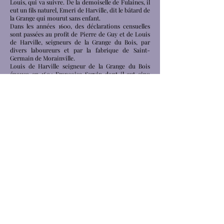
Louis, qui va suivre. De la demoiselle de Fulaines, il
eut un fils naturel, Emeri de Harville, dit le bâtard de
la Grange qui mourut sans enfant.
Dans les années 1600, des déclarations censuelles
sont passées au profit de Pierre de Guy et de Louis
de Harville, seigneurs de la Grange du Bois, par
divers laboureurs et par la fabrique de Saint-
Germain de Morainville.
Louis de Harville seigneur de la Grange du Bois
épousa en 1604 Françoise Servin dont il eut cinq
filles.
En 1638, la Grange du Bois est mise en vente sur les
héritiers d’un Louis de Harville dit fils de Philippe
de Harville, et adjugée à Claude de Bullion seigneur
de Bonnellles, baron de Maule, surintendant des
finances, lequel la laissa en partage à sa fille épouse
de M. de Bellièvre seigneur de Grignon.
En 1739, la seigneurie est à M. de Novion (voir
Grignon).
Suivant procuration devant le notaire royal au
comté de Pontchartrain, François Oursel, curé de St
Germain de la Grange, se fit représenter par le curé
de Neauphle le Vieux.
L’église de St Germain de la Grange fut vendue et
démolie en 1793. Par ordonnance de monseigneur
Louis Charrier de la Roche, premier évêque de
Versailles, le 23 septembre 1802, la paroisse fut
supprimée et unie à celle de Villiers St Frédéric.