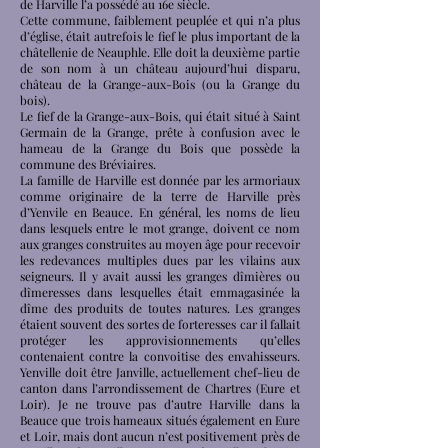
de Harville l’a possédé au 16e siècle.
Cette commune, faiblement peuplée et qui n’a plus
d’église, était autrefois le fief le plus important de la
châtellenie de Neauphle. Elle doit la deuxième partie
de son nom à un château aujourd’hui disparu,
château de la Grange-aux-Bois (ou la Grange du
bois).
Le fief de la Grange-aux-Bois, qui était situé à Saint
Germain de la Grange, prête à confusion avec le
hameau de la Grange du Bois que possède la
commune des Bréviaires.
La famille de Harville est donnée par les armoriaux
comme originaire de la terre de Harville près
d’Yenvile en Beauce. En général, les noms de lieu
dans lesquels entre le mot grange, doivent ce nom
aux granges construites au moyen âge pour recevoir
les redevances multiples dues par les vilains aux
seigneurs. Il y avait aussi les granges dîmières ou
dîmeresses dans lesquelles était emmagasinée la
dîme des produits de toutes natures. Les granges
étaient souvent des sortes de forteresses car il fallait
protéger les approvisionnements qu’elles
contenaient contre la convoitise des envahisseurs.
Yenville doit être Janville, actuellement chef-lieu de
canton dans l’arrondissement de Chartres (Eure et
Loir). Je ne trouve pas d’autre Harville dans la
Beauce que trois hameaux situés également en Eure
et Loir, mais dont aucun n’est positivement près de