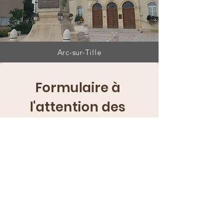
Arc-sur-Tille
Formulaire à 
l'attention des 
mairies :
Nom de la ville :
(Obligatoire)
Demande :
(Obligatoire)
E‑mail :
(Obligatoire)