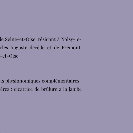
e Seine-et-Oise, résidant à Noisy-le-
arles Auguste décédé et de Frémont,
-et-Oise.
ents physionomiques complémentaires :
ères : cicatrice de brûlure à la jambe
.