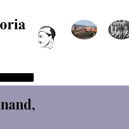
chives
Monuments
Formula
aux morts
recherc
généalog
(gratuit)
inand,