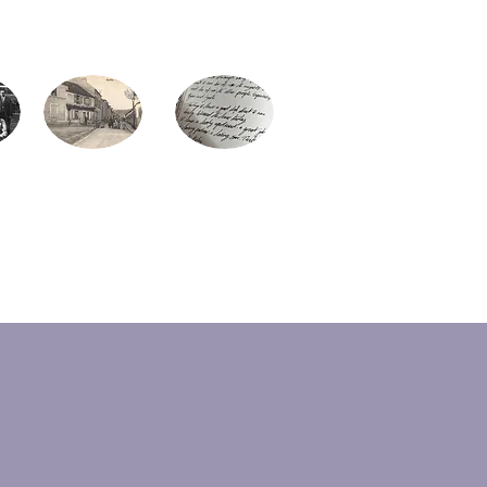
ire
Monographies
Presse
he
communales
locale
ie
(nouveau)