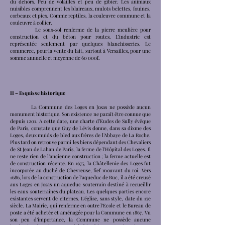
du dehors. Peu de volailles et peu de gibier. Les animaux
nuisibles comprennent les blaireaux, mulots belettes, fouines,
corbeaux et pies. Comme reptiles, la couleuvre commune et la
couleuvre à collier.
Le sous-sol renferme de la pierre meulière pour
construction et du béton pour routes. L’industrie est
représentée seulement par quelques blanchisseries. Le
commerce, pour la vente du lait, surtout à Versailles, pour une
somme annuelle et moyenne de 60 000f.
II – Esquisse historique
La Commune des Loges en Josas ne possède aucun
monument historique. Son existence ne paraît être connue que
depuis 1201. A cette date, une charte d’Eudes de Sully évêque
de Paris, constate que Guy de Lévis donne, dans sa dixme des
Loges, deux muids de bled aux frères de l’Abbaye de La Roche.
Plus tard on retrouve parmi les biens dépendant des Chevaliers
de St Jean de Lahan de Paris, la ferme de l’Hôpital des Loges. Il
ne reste rien de l’ancienne construction ; la ferme actuelle est
de construction récente. En 1675, la Châtellenie des Loges fut
incorporée au duché de Chevreuse, fief mouvant du roi. Vers
1686, lors de la construction de l’aqueduc de Buc, il a été creusé
aux Loges en Josas un aqueduc souterrain destiné à recueillir
les eaux souterraines du plateau. Les quelques parties encore
existantes servent de citernes. L’église, sans style, date du 17e
siècle. La Mairie, qui renferme en outre l’Ecole et le Bureau de
poste a été achetée et aménagée pour la Commune en 1867. Vu
son peu d’importance, la Commune ne possède aucune