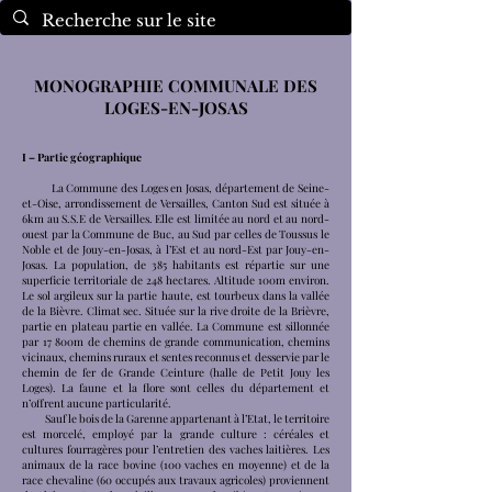
MONOGRAPHIE
COMMUNALE DES
LOGES-EN-JOSAS
I – Partie géographique
La Commune des Loges en Josas, département de Seine-
et-Oise, arrondissement de Versailles, Canton Sud est située à
6km au S.S.E de Versailles. Elle est limitée au nord et au nord-
ouest par la Commune de Buc, au Sud par celles de Toussus le
Noble et de Jouy-en-Josas, à l’Est et au nord-Est par Jouy-en-
Josas. La population, de 385 habitants est répartie sur une
superficie territoriale de 248 hectares. Altitude 100m environ.
Le sol argileux sur la partie haute, est tourbeux dans la vallée
de la Bièvre. Climat sec. Située sur la rive droite de la Brièvre,
partie en plateau partie en vallée. La Commune est sillonnée
par 17 800m de chemins de grande communication, chemins
vicinaux, chemins ruraux et sentes reconnus et desservie par le
chemin de fer de Grande Ceinture (halle de Petit Jouy les
Loges). La faune et la flore sont celles du département et
n’offrent aucune particularité.
Sauf le bois de la Garenne appartenant à l’Etat, le territoire
est morcelé, employé par la grande culture : céréales et
cultures fourragères pour l’entretien des vaches laitières. Les
animaux de la race bovine (100 vaches en moyenne) et de la
race chevaline (60 occupés aux travaux agricoles) proviennent