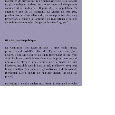
institution de prévoyance, ni de bienfaisance. La situation, sur
un plateau dépourvu d’eau, ne promet aucun développement
commercial ou industriel. Depuis 1831 la population n’a
augmenté que de 40 habitants. La guerre de
1870-1871
,
pendant l’occupation allemande, du 20 septembre 1870 au 5
février 1871, a causé à la Commune, en réquisitions, et pillage
de maisons abandonnées, des pertes évaluées à 137 914 f.
III – Instruction publique
La Commune des Loges-en-Josas a une école mixte,
primitivement installée, place de l’Eglise, dans une pièce
éclairée d’une seule fenêtre, au sol de terre glaise battue ; vers
1838 l’Ecole est transférée dans la maison Duprey, comprenant
une salle de classe et une chambre pour le maître. En 1867
l’Ecole est installée dans le local actuel, amélioré en 1894 pour
la construction d’un préau et l’agrandissement de la cour de
récréation. Elle a encore un mobilier ancien (tables à six
places).
Instituteurs : Le plus ancien Instituteur : Lhomme Christophe
figure sur les registres communaux pour la première fois le 10
janvier 1816 (il était auparavant pensionné de l’Etat.)
Ensuite viennent :
MM. Caplain Louis
1834-1835
Naze 1835 à 1836
Christophe 1836 à 1838
Perdreau 1838 au 4 mai 1848
Blondeau 4 mai 1848 au 23 octobre 1860