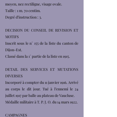
moyen, nez rectiligne, visage ovale.
Taille : 1 m. 70 centim.
Degré d’instruction : 3.
DECISION DU CONSEIL DE REVISION ET
MOTIFS
Inscrit sous le n° 155 de la liste du canton de
Dijon-Est.
Classé dans la 1° partie de la liste en 1915.
DETAIL DES SERVICES ET MUTATIONS
DIVERSES
Incorporé à compter du 11 janvier 1916. Arrivé
au corps le dit jour. Tué à l’ennemi le 24
juillet 1917 par balle au plateau de Vaucluse.
Médaille militaire à T. P. J. O. du 14 mars 1922.
CAMPAGNES