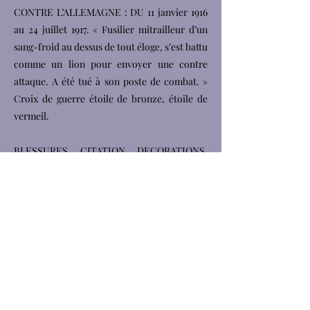
CONTRE L’ALLEMAGNE : DU 11 janvier 1916
au 24 juillet 1917. « Fusilier mitrailleur d’un
sang-froid au dessus de tout éloge, s’est battu
comme un lion pour envoyer une contre
attaque. A été tué à son poste de combat. »
Croix de guerre étoile de bronze, étoile de
vermeil.
BLESSURES, CITATION, DECORATIONS,
ETC.
Cité à la pension du régiment n° 111 du 4
juillet 1917. « Fusilier mitrailleur très brave et
très courageux a malgré un bombardement
des plus violents fait preuve du plus grand
sang-froid donnant ainsi l’exemple à tous ses
camarades, voyait le feu pour la première
fois. »
Cité à la pension du corps d’armée n°243 du