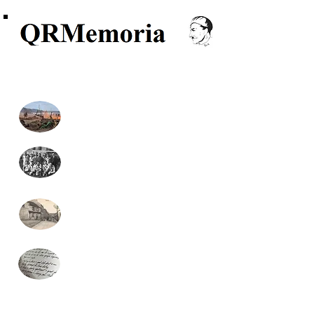
Recherche, Généalogie, Archives
Monuments aux morts
Formulaire recherche
généalogie (gratuit)
Monographies communales
Presse locale
(nouveau)