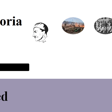
chives
Monuments
Formula
aux morts
recherc
généalog
(gratuit)
ed