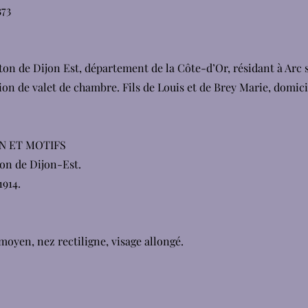
373
canton de Dijon Est, département de la Côte-d’Or, résidant à Arc 
on de valet de chambre. Fils de Louis et de Brey Marie, domicil
N ET MOTIFS
nton de Dijon-Est.
1914.
oyen, nez rectiligne, visage allongé.