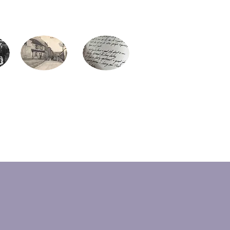
ire
Monographies
Presse
he
communales
locale
ie
(nouveau)