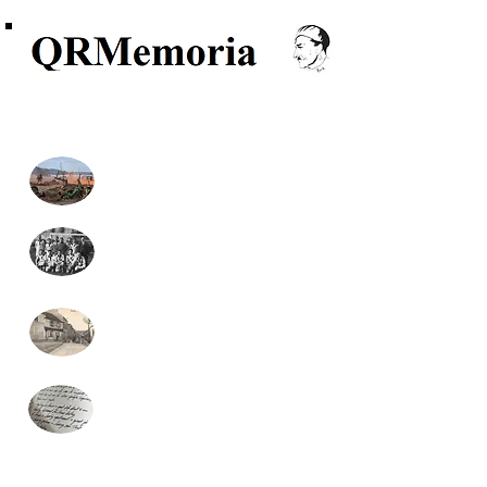
Recherche, Généalogie, Archives
Monuments aux morts
Formulaire recherche
généalogie (gratuit)
Monographies communales
Presse locale
(nouveau)